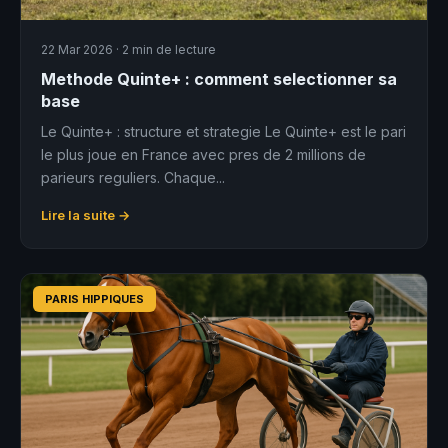
22 Mar 2026
·
2 min de lecture
Methode Quinte+ : comment selectionner sa
base
Le Quinte+ : structure et strategie Le Quinte+ est le pari
le plus joue en France avec pres de 2 millions de
parieurs reguliers. Chaque...
Lire la suite →
PARIS HIPPIQUES