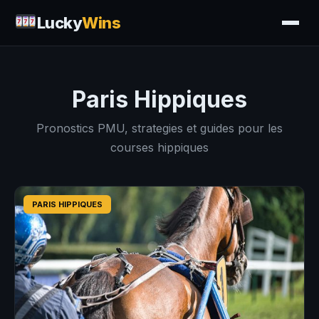
Lucky
Wins
Paris Hippiques
Pronostics PMU, strategies et guides pour les
courses hippiques
PARIS HIPPIQUES