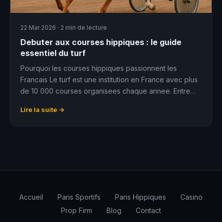
22 Mar 2026
·
2 min de lecture
Debuter aux courses hippiques : le guide
essentiel du turf
Pourquoi les courses hippiques passionnent les
Francais Le turf est une institution en France avec plus
de 10 000 courses organisees chaque annee. Entre
le...
Lire la suite →
Accueil
Paris Sportifs
Paris Hippiques
Casino
Prop Firm
Blog
Contact